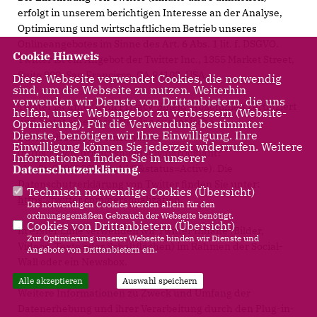
erfolgt in unserem berichtigen Interesse an der Analyse,
Optimierung und wirtschaftlichem Betrieb unseres
Onlineangebotes im Sinne des Art. 6 Abs. 1 lit. f. DSGVO.
Cookie Hinweis
Twitter ist ein Angebot der Twitter Inc., 1355 Market Street,
Suite 900, San Francisco, CA 94103, USA.
Diese Webseite verwendet Cookies, die notwendig
sind, um die Webseite zu nutzen. Weiterhin
verwenden wir Dienste von Drittanbietern, die uns
Twitter ist unter dem Privacy-Shield-Abkommen zertifiziert
helfen, unser Webangebot zu verbessern (Website-
und bietet eine Garantie, das europäische
Optmierung). Für die Verwendung bestimmter
Dienste, benötigen wir Ihre Einwilligung. Ihre
Datenschutzrecht einzuhalten
Einwilligung können Sie jederzeit widerrufen. Weitere
(https://www.privacyshield.gov/participant?
Informationen finden Sie in unserer
Datenschutzerklärung
id=a2zt0000000TORzAAO&status=Active). Die
.
Datenschutzerklärung von Twitter finden Sie unter:
Technisch notwendige Cookies (
Übersicht
)
https://twitter.com/personalization
.
Die notwendigen Cookies werden allein für den
ordnungsgemäßen Gebrauch der Webseite benötigt.
Cookies von Drittanbietern (
Übersicht
)
In erster Linie verwenden wir Twitter Inhalte (Bilder,
Zur Optimierung unserer Webseite binden wir Dienste und
Videos, Texte oder Schaltflächen) im Rahmen der Social-
Angebote von Drittanbietern ein.
Wall oder ein Newsbox.
Alle akzeptieren
Auswahl speichern
Weitere Informationen zu Zweck und Umfang der
Datenerhebung und ihrer Verarbeitung durch den Plug-in-