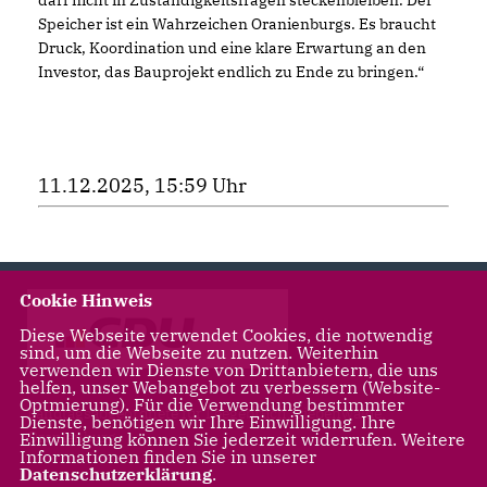
Speicher ist ein Wahrzeichen Oranienburgs. Es braucht
Druck, Koordination und eine klare Erwartung an den
Investor, das Bauprojekt endlich zu Ende zu bringen.“
11.12.2025, 15:59 Uhr
Cookie Hinweis
Diese Webseite verwendet Cookies, die notwendig
sind, um die Webseite zu nutzen. Weiterhin
verwenden wir Dienste von Drittanbietern, die uns
helfen, unser Webangebot zu verbessern (Website-
Optmierung). Für die Verwendung bestimmter
Landtagsabgeordnete für Leegebruch, Liebenwalde,
Dienste, benötigen wir Ihre Einwilligung. Ihre
Oranienburg
Einwilligung können Sie jederzeit widerrufen. Weitere
Informationen finden Sie in unserer
Datenschutzerklärung
.